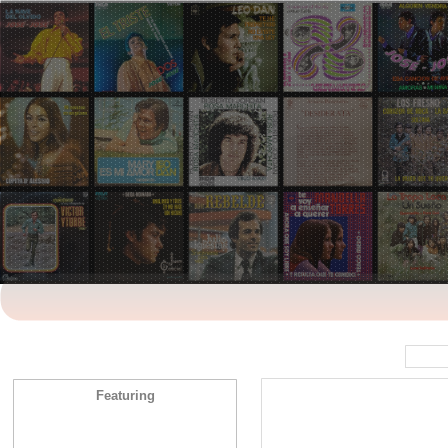
Featuring