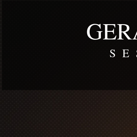
GER
S E